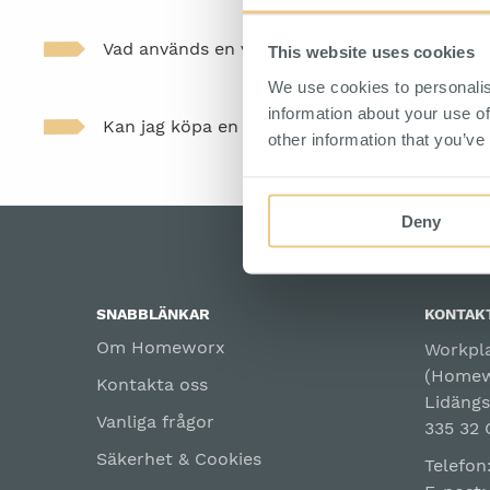
Ställfötter
Vad används en verktygsvagn till?
This website uses cookies
I beskrivningen inne på respektive produktsida fi
alla verktygssatser som ingår.
We use cookies to personalis
information about your use of
Kan jag köpa en verktygsvagn utan verktyg?
En verktygsvagn är försedd med hjul och används 
other information that you’ve
slösa tid på att leta verktyg vid arbetsstation
användas till viss montering.
I vårt sortiment finns
verktygsvagnar utan verk
Deny
vagnen till annan typ av förvaring än verktyg. A
beskrivningen att verktygen ej ingår.
SNABBLÄNKAR
KONTAK
Om Homeworx
Workpla
(Homew
Kontakta oss
Lidängs
Vanliga frågor
335 32 
Säkerhet & Cookies
Telefo