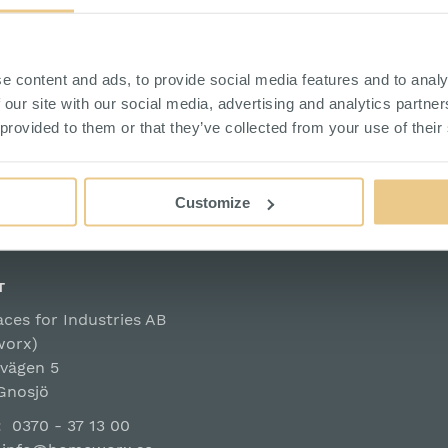
nns innehållet i alla tillhörande verktygsbrickor specifice
e content and ads, to provide social media features and to analy
 our site with our social media, advertising and analytics partn
för att enkelt flytta med verktygen dit de behövs. I ett g
 provided to them or that they’ve collected from your use of their
er eller verktygsväggar. Våra verktygsvagnar har även en s
tyg
för att man själv ska kunna fylla dem med sina befintli
Customize
lla vagnar som säljs exklusive verktyg är märkta med "-0" 
T
ces for Industries AB
orx)
vägen 5
Gnosjö
n:
0370 - 37 13 00