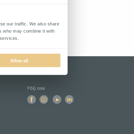
rat. I produktens galleri finns även bilder på
se our traffic. We also share
ers who may combine it with
arage eller i en verkstad slipper man på så vis
 services.
mart avställningsyta ovanpå som även kan
ga verktyg. Det finns även dem som vill nyttja
Allow all
i benämningen och det är även specificerat i
Följ oss