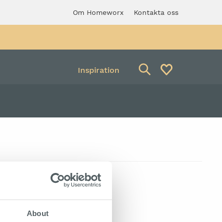
Om Homeworx
Kontakta oss
Inspiration
Avfallsbehållare
verkstadspall med
Säckhållare
ng
About