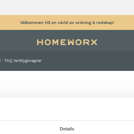
Välkommen till en värld av ordning & redskap!
FAQ Verktygsvagnar
tyg
Verktygsvägg
Arbetsbänk
Arbetspall & 
tyg
Verktygstavla
hjul
Verktygskrokar
Arbetsbelysni
Väggförvaring garage
Rullhållare
 verktygsvagnar.
Plåtskåp
Säckkärra
Sortimentskåp
Kabelvinda
svagnarna?
Förvaringslådor för verktyg
Details
Grenuttag