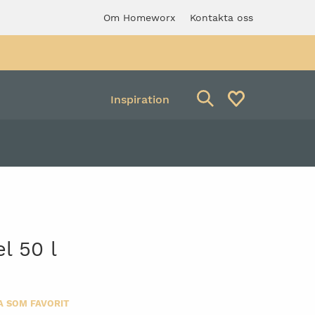
Om Homeworx
Kontakta oss
Inspiration
Avfallsbehållare
verkstadspall med
Säckhållare
ng
l 50 l
A SOM FAVORIT