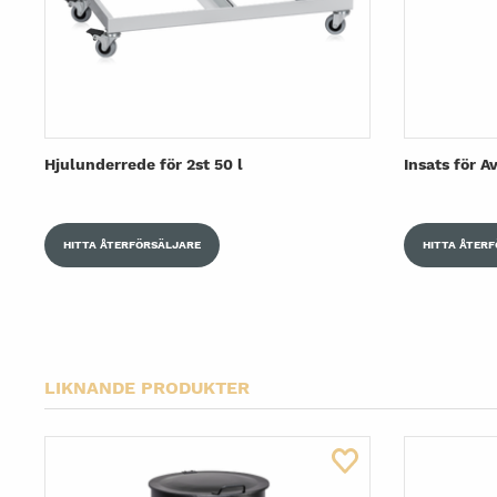
Hjulunderrede för 2st 50 l
Insats för A
HITTA ÅTERFÖRSÄLJARE
HITTA ÅTER
LIKNANDE PRODUKTER