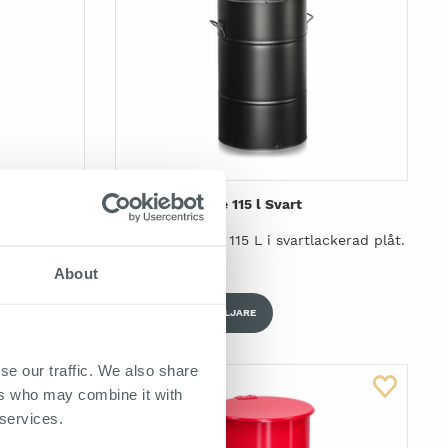
e Fotpedal
Avfallsbehållare 115 l Svart
edal. I
Avfallsbehållare 115 L i svartlackerad plåt.
About
HITTA ÅTERFÖRSÄLJARE
se our traffic. We also share
ers who may combine it with
 services.