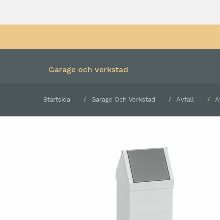
Garage och verkstad
Startsida
Garage Och Verkstad
Avfall
A
Färdiga kombinationer
Verktygsvagn med verk
Underskåp och hurtsar
Verktygsvagn utan verk
Överskåp
Rullvagn
Högskåp
Bänkskiva
Verktygspanel
Belysning