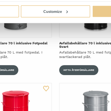
Customize
lare 70 l inklusive Fotpedal
Avfallsbehållare 70 l inklusiv
Svart
lare 70 L med fotpedal. I
Avfallsbehållare 70 L med fotp
plåt.
svartlackerad plåt.
FÖRSÄLJARE
HITTA ÅTERFÖRSÄLJARE