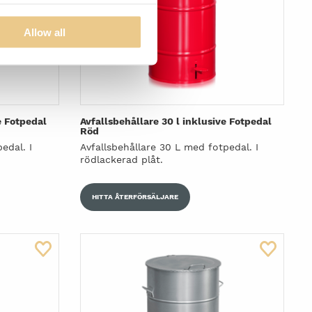
Allow all
e Fotpedal
Avfallsbehållare 30 l inklusive Fotpedal
Röd
edal. I
Avfallsbehållare 30 L med fotpedal. I
rödlackerad plåt.
HITTA ÅTERFÖRSÄLJARE