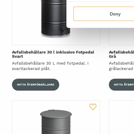
Deny
Avfallsbehållare 30 l inklusive Fotpedal
Avfallsbehål
Svart
Grå
Avfallsbehållare 30 L med fotpedal. I
Avfallsbehål
svartlackerad plåt.
grålackerad 
HITTA ÅTERFÖRSÄLJARE
HITTA ÅTER