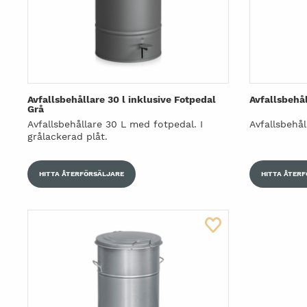
Avfallsbehållare 30 l inklusive Fotpedal
Avfallsbehål
Grå
Avfallsbehållare 30 L med fotpedal. I
Avfallsbehål
grålackerad plåt.
HITTA ÅTERFÖRSÄLJARE
HITTA ÅTER