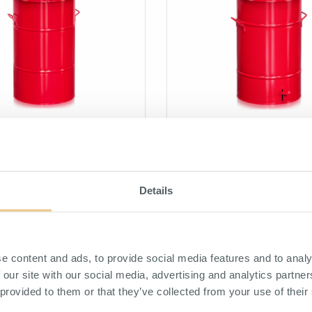
lare 115 l Röd
Avfallsbehållare 70 l inklusiv
Röd
lare 115 L i rödlackerad plåt.
Avfallsbehållare 70 L med fotp
rödlackerad plåt.
Details
FÖRSÄLJARE
HITTA ÅTERFÖRSÄLJARE
e content and ads, to provide social media features and to analy
 our site with our social media, advertising and analytics partn
 provided to them or that they’ve collected from your use of their