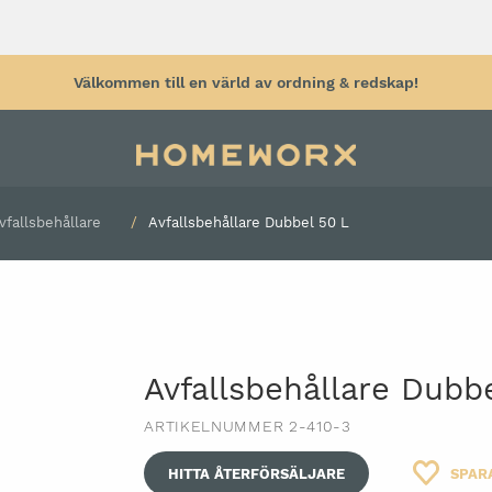
Välkommen till en värld av ordning & redskap!
vfallsbehållare
Avfallsbehållare Dubbel 50 L
tyg
Verktygsvägg
Arbetsbänk
Arbetspall & 
tyg
Verktygstavla
hjul
Verktygskrokar
Arbetsbelysni
Väggförvaring garage
Avfallsbehållare Dubbe
Rullhållare
Plåtskåp
Säckkärra
ARTIKELNUMMER 2-410-3
Sortimentskåp
Kabelvinda
Förvaringslådor för verktyg
HITTA ÅTERFÖRSÄLJARE
SPAR
Grenuttag