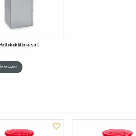
vfallsbehållare 50 l
FÖRSÄLJARE