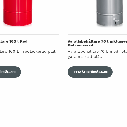
lare 160 l Röd
Avfallsbehållare 70 l inklusiv
Galvaniserad
lare 160 L i rödlackerad plåt.
Avfallsbehållare 70 L med fotp
galvaniserad plåt.
FÖRSÄLJARE
HITTA ÅTERFÖRSÄLJARE