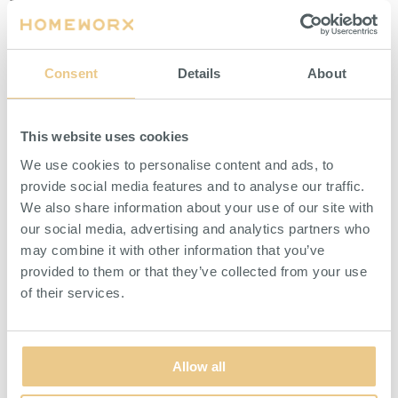
öppningsbar framsida.
sopsäck. I galvaniserad plåt.
Galvaniserad plåt.
HITTA ÅTERFÖRSÄLJARE
HITTA ÅTERFÖRSÄLJARE
Consent
Details
About
This website uses cookies
We use cookies to personalise content and ads, to
provide social media features and to analyse our traffic.
We also share information about your use of our site with
our social media, advertising and analytics partners who
may combine it with other information that you’ve
provided to them or that they’ve collected from your use
Säckhållare 125 l Träpanel
Säckhållare Vägg
med Lock
of their services.
Säckhållare med träpanel och
Säckhållare för att montera på
plåtlock. Öppningsbar framsida.
vägg. Inklusive lock.
Allow all
HITTA ÅTERFÖRSÄLJARE
HITTA ÅTERFÖRSÄLJARE