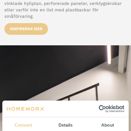
vinklade hyllplan, perforerade paneler, verktygskrokar
eller varför inte en list med plastbackar för
småförvaring.
INSPIRERAS MER
Consent
Details
About