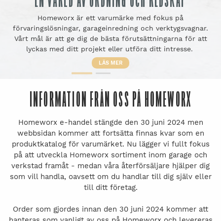
EN VÄRLD AV ORDNING OCH REDSKAP
Homeworx är ett varumärke med fokus på
förvaringslösningar, garageinredning och verktygsvagnar.
Vårt mål är att ge dig de bästa förutsättningarna för att
lyckas med ditt projekt eller utföra ditt intresse.
LÄS MER
INFORMATION FRÅN OSS PÅ HOMEWORX
Homeworx e-handel stängde den 30 juni 2024 men
webbsidan kommer att fortsätta finnas kvar som en
produktkatalog för varumärket. Nu lägger vi fullt fokus
på att utveckla Homeworx sortiment inom garage och
verkstad framåt - medan våra återförsäljare hjälper dig
som vill handla, oavsett om du handlar till dig själv eller
till ditt företag.
Order som gjordes innan den 30 juni 2024 kommer att
hanteras som vanligt av oss på Homeworx och levereras