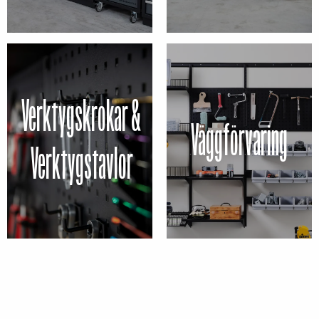
Verktygskrokar &
Väggförvaring
Verktygstavlor
SKAPA DRÖMGARAGET MED HOMEWORX