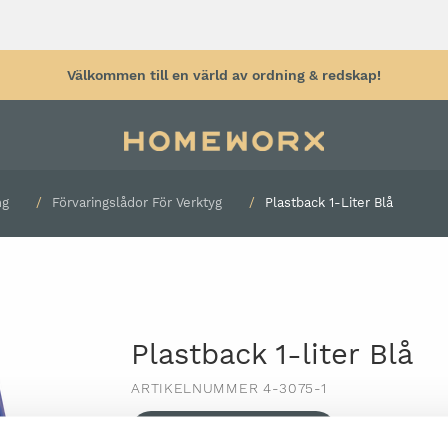
Välkommen till en värld av ordning & redskap!
ng
Förvaringslådor För Verktyg
Plastback 1-Liter Blå
tyg
Verktygsvägg
Arbetsbänk
Arbetspall & 
tyg
Verktygstavla
hjul
Verktygskrokar
Arbetsbelysni
Väggförvaring garage
Plastback 1-liter Blå
Rullhållare
Plåtskåp
Säckkärra
ARTIKELNUMMER 4-3075-1
Sortimentskåp
Kabelvinda
Förvaringslådor för verktyg
HITTA ÅTERFÖRSÄLJARE
SPAR
Grenuttag