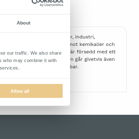
About
aring som lämpar sig för lager, industri,
polypropylen och därmed tålig mot kemikalier och
nde miljöer. Baksidan på backen är försedd med ett
se our traffic. We also share
p på en upphängningslist. Den går givetvis även
ers who may combine it with
r samt att backen är staplingsbar.
 services.
Allow all