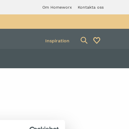
Om Homeworx
Kontakta oss
Inspiration
Avfallsbehållare
verkstadspall med
Säckhållare
ng
A SOM FAVORIT