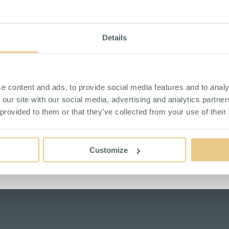
SPECIFIKATION
BESKRIVNING
Details
Mångsidig plastback för varierad förv
verkstad eller garage. Tillverkad i 
oljor, vilket är extra viktigt i kräva
e content and ads, to provide social media features and to analy
spår för att den ska kunna hängas up
 our site with our social media, advertising and analytics partn
att ställa på hyllor, bord eller vagna
 provided to them or that they’ve collected from your use of their
Temperaturtolerans: -20 / +75°C
Customize