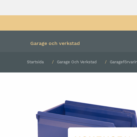
Garage och verkstad
Startsida
Garage Och Verkstad
Garageförvari
Färdiga kombinationer
Verktygsvagn med verk
Underskåp och hurtsar
Verktygsvagn utan verk
Överskåp
Rullvagn
Högskåp
Bänkskiva
Verktygspanel
Belysning