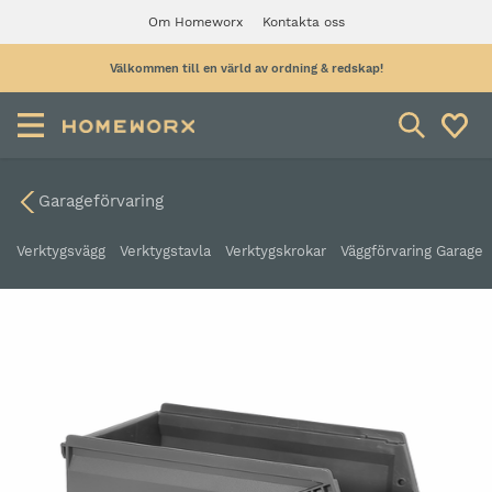
Om Homeworx
Kontakta oss
Välkommen till en värld av ordning & redskap!
Garageförvaring
Verktygsvägg
Verktygstavla
Verktygskrokar
Väggförvaring Garage