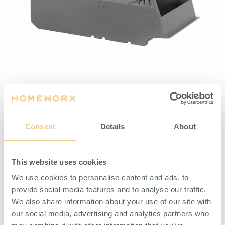
Plastback 1-liter Grå
ARTIKELNUMMER 4-3075-3
Consent
Details
About
HITTA ÅTERFÖRSÄLJARE
This website uses cookies
SPECIFIKATION
We use cookies to personalise content and ads, to
BESKRIVNING
provide social media features and to analyse our traffic.
We also share information about your use of our site with
Mångsidig plastback för varierad förvaring som lämpar sig för
lager, industri, verkstad eller garage. Tillverkad i polypropylen
our social media, advertising and analytics partners who
och därmed tålig mot kemikalier och oljor, vilket är extra viktigt