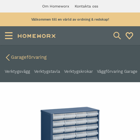
Om Homeworx
Kontakta oss
Välkommen till en värld av ordning & redskap!
Garageförvaring
Verktygsvägg
Verktygstavla
Verktygskrokar
Väggförvaring Garage