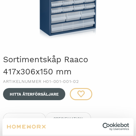
Sortimentskåp Raaco
417x306x150 mm
ARTIKELNUMMER H01-001-001-02
HITTA ÅTERFÖRSÄLJARE
SPECIFIKATION
BESKRIVNING
Praktiskt sortimentskåp med smålådor för sortering av skruvar