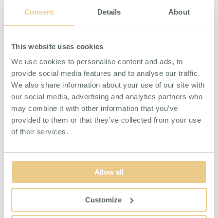
och andra mindre komponenter.
Consent
Details
About
Skåpet är tillverkat av lackad plåt och levereras med
transparanta plastlådor som ger dig en tydlig överblick av
innehållet.
This website uses cookies
We use cookies to personalise content and ads, to
provide social media features and to analyse our traffic.
We also share information about your use of our site with
LIKNANDE PRODUKTER
our social media, advertising and analytics partners who
may combine it with other information that you’ve
provided to them or that they’ve collected from your use
of their services.
Allow all
Customize
Sortimentskåp Raaco
552x306x150 mm