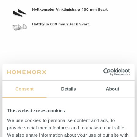
Hyllkonsoler Vinklingsbara 400 mm Svart
Hatthylla 600 mm 2 Fack Svart
Stövelupphängningslist 600 mm Svart
Skohylla inklusive Dropplåt 600 mm Svart
Hyllplan Perforerad inklusive Klädstång 900 mm
Svart
KUMI VÄGGSYSTEM ENTRÉ
Klädkroklist 900 mm 6 Krokar Svart
Consent
Details
About
Plåthyllplan Perforerat 900x300 mm Svart
This website uses cookies
Hyllkonsoler Vinklingsbara 300 mm Svart
We use cookies to personalise content and ads, to
Skohylla inklusive Dropplåt 900 mm Svart
provide social media features and to analyse our traffic.
We also share information about your use of our site with