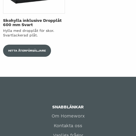
Skohylla inklusive Dropplåt
600 mm Svart
Hylla med dropplåt för skor.
Svartlackerad plåt.
HITTA ÅTERFÖRSÄLJARE
SNABBLÄNKAR
Om Homeworx
Kontakta oss
Vanliga frågor