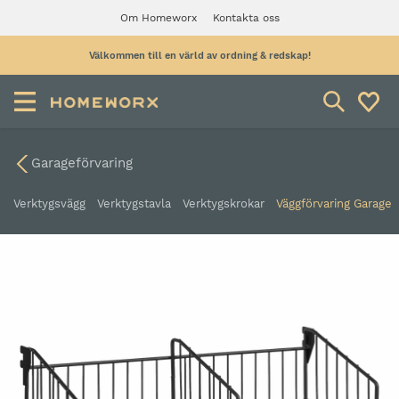
Om Homeworx
Kontakta oss
Välkommen till en värld av ordning & redskap!
Garageförvaring
Verktygsvägg
Verktygstavla
Verktygskrokar
Väggförvaring Garage