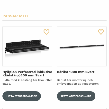
Hyllplan Perforerad inklusive Klädstång 900 mm
Svart
PASSAR MED
Klädkroklist 900 mm 6 Krokar Svart
Plåthyllplan Perforerat 900x300 mm Svart
Hyllkonsoler Vinklingsbara 300 mm Svart
Skohylla inklusive Dropplåt 900 mm Svart
Hyllplan Perforerad inklusive
Bärlist 1900 mm Svart
Klädstång 600 mm Svart
Hylla med klädstång för krok eller
Bärlist för montering och
galge.
ombyggnation av väggsystem.
HITTA ÅTERFÖRSÄLJARE
HITTA ÅTERFÖRSÄLJARE