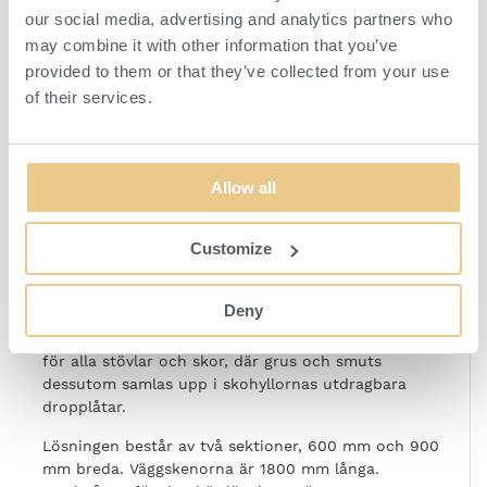
our social media, advertising and analytics partners who
may combine it with other information that you’ve
provided to them or that they’ve collected from your use
of their services.
Allow all
Customize
Deny
Ett komplett väggsystem för entrén eller den större
hallen! Med den här lösningen får du gott om plats
för alla stövlar och skor, där grus och smuts
dessutom samlas upp i skohyllornas utdragbara
dropplåtar.
Lösningen består av två sektioner, 600 mm och 900
mm breda. Väggskenorna är 1800 mm långa.