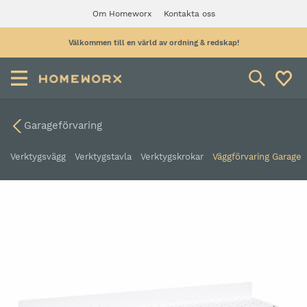
Om Homeworx
Kontakta oss
Välkommen till en värld av ordning & redskap!
Garageförvaring
Verktygsvägg
Verktygstavla
Verktygskrokar
Väggförvaring Garage