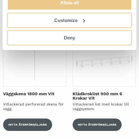
Vitlackerat hyllplan för
Bärlist för montering och
Allow all
väggsystem.
ombyggnation av väggsystem.
Customize
HITTA ÅTERFÖRSÄLJARE
HITTA ÅTERFÖRSÄLJARE
Deny
Väggskena 1800 mm Vit
Klädkroklist 900 mm 6
Krokar Vit
Vitlackerad perforerad skena för
Vitlackerad list med krokar till
vägg.
väggsystem.
HITTA ÅTERFÖRSÄLJARE
HITTA ÅTERFÖRSÄLJARE