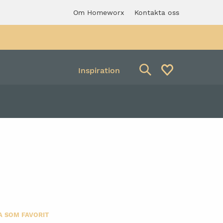
Om Homeworx
Kontakta oss
Inspiration
Avfallsbehållare
verkstadspall med
Säckhållare
ng
A SOM FAVORIT