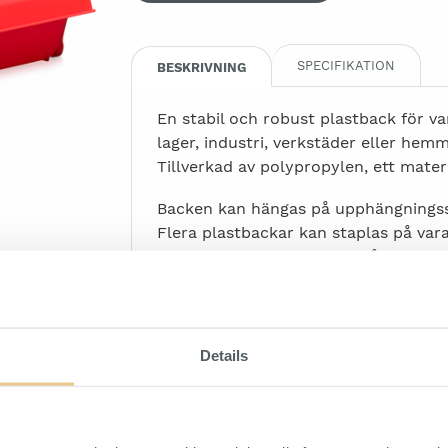
SPECIFIKATION
BESKRIVNING
En stabil och robust plastback för va
lager, industri, verkstäder eller hem
Tillverkad av polypropylen, ett mater
Backen kan hängas på upphängningss
Flera plastbackar kan staplas på var
synligt och lätt att komma åt. Grepp
liter.
Details