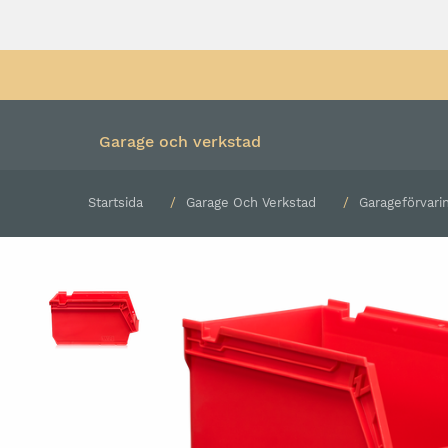
Garage och verkstad
Startsida
Garage Och Verkstad
Garageförvari
Färdiga kombinationer
Verktygsvagn med verk
Underskåp och hurtsar
Verktygsvagn utan verk
Överskåp
Rullvagn
Högskåp
Bänkskiva
Verktygspanel
Belysning