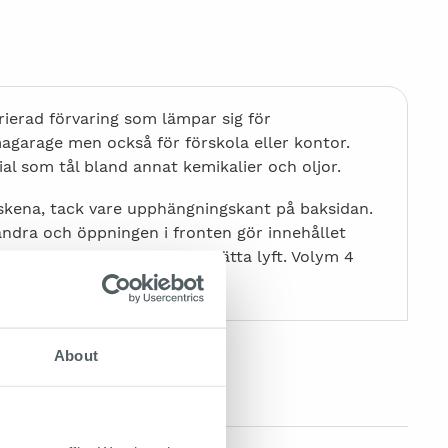
rierad förvaring som lämpar sig för
magarage men också för förskola eller kontor.
ial som tål bland annat kemikalier och oljor.
kena, tack vare upphängningskant på baksidan.
andra och öppningen i fronten gör innehållet
kanter runtom för att underlätta lyft. Volym 4
About