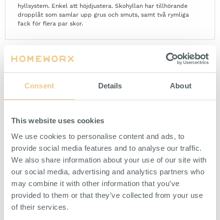
hyllsystem. Enkel att höjdjustera. Skohyllan har tillhörande
dropplåt som samlar upp grus och smuts, samt två rymliga
fack för flera par skor.
PASSAR MED
Consent
Details
About
This website uses cookies
We use cookies to personalise content and ads, to
provide social media features and to analyse our traffic.
We also share information about your use of our site with
our social media, advertising and analytics partners who
may combine it with other information that you’ve
provided to them or that they’ve collected from your use
Hyllkonsoler Vinklingsbara
Trådhyllplan 600x400 mm
400 mm Vit
Vit
of their services.
Vitlackerad konsol till vägghängd
Vitlackerat hyllplan för
hylla.
väggsystem.