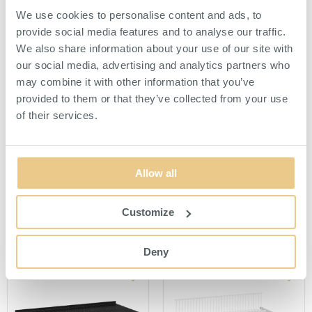
We use cookies to personalise content and ads, to
provide social media features and to analyse our traffic.
We also share information about your use of our site with
our social media, advertising and analytics partners who
Förvaringslåda 34 L Vit
Förvaringslåda 51 L Vit
may combine it with other information that you’ve
Staplingsbar och tålig
Staplingsbar och tålig
provided to them or that they’ve collected from your use
förvaringslåda som rymmer 34 L.
förvaringslåda som rymmer 51 L.
of their services.
HITTA ÅTERFÖRSÄLJARE
HITTA ÅTERFÖRSÄLJARE
Allow all
Customize
LIKNANDE PRODUKTER
Deny