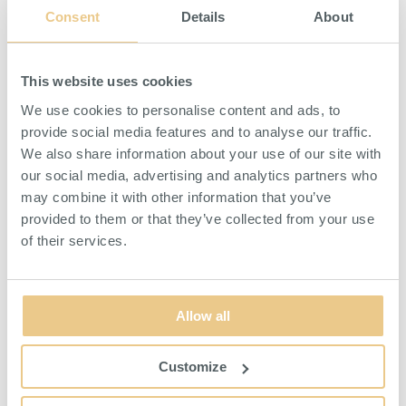
hålavstånd c/c 34-38 mm. Säljes i 5-pack.
Consent
Details
About
This website uses cookies
We use cookies to personalise content and ads, to
provide social media features and to analyse our traffic.
We also share information about your use of our site with
LIKNANDE PRODUKTER
our social media, advertising and analytics partners who
may combine it with other information that you’ve
provided to them or that they’ve collected from your use
of their services.
Allow all
Customize
Ringkrok 80 mm 5-Pack
Ringkrok 40 mm 5-Pack
Svart
Svart