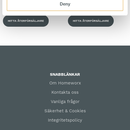
För upphängning av verktyg på
För upphängning av verktyg på
Deny
perforerad panel.
perforerad panel.
HITTA ÅTERFÖRSÄLJARE
HITTA ÅTERFÖRSÄLJARE
SNABBLÄNKAR
Om Homeworx
Kontakta oss
Vanliga frågor
Säkerhet & Cookies
Integritetspolicy