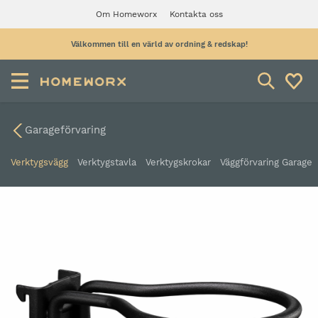
Om Homeworx
Kontakta oss
Välkommen till en värld av ordning & redskap!
Garageförvaring
Verktygsvägg
Verktygstavla
Verktygskrokar
Väggförvaring Garage