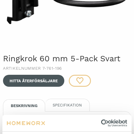
Ringkrok 60 mm 5-Pack Svart
ARTIKELNUMMER 7-761-196
HITTA ÅTERFÖRSÄLJARE
SPECIFIKATION
BESKRIVNING
Ringkrok till perforerad panel för verktygsupphängning.
Avsedda för håldimension 9x9 mm, hålavstånd c/c 38 mm.
Passar även perforerade verktygstavlor med runda hål med