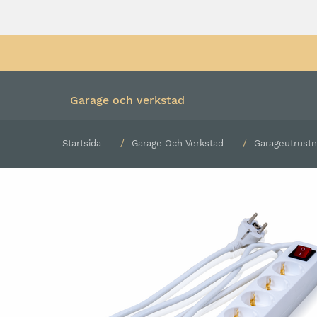
Garage och verkstad
Startsida
Garage Och Verkstad
Garageutrustn
Färdiga kombinationer
Verktygsvagn med verk
Underskåp och hurtsar
Verktygsvagn utan verk
Överskåp
Rullvagn
Högskåp
Bänkskiva
Verktygspanel
Belysning