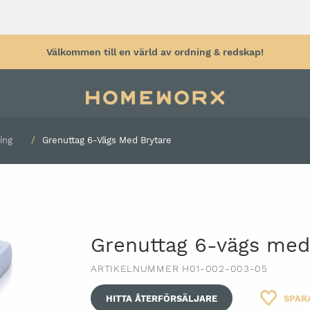
Välkommen till en värld av ordning & redskap!
ing
Grenuttag 6-Vägs Med Brytare
tyg
Verktygsvägg
Arbetsbänk
Arbetspall & 
tyg
Verktygstavla
hjul
Verktygskrokar
Arbetsbelysni
Väggförvaring garage
Grenuttag 6-vägs med
Rullhållare
Plåtskåp
Säckkärra
ARTIKELNUMMER H01-002-003-05
Sortimentskåp
Kabelvinda
Förvaringslådor för verktyg
HITTA ÅTERFÖRSÄLJARE
SPAR
Grenuttag