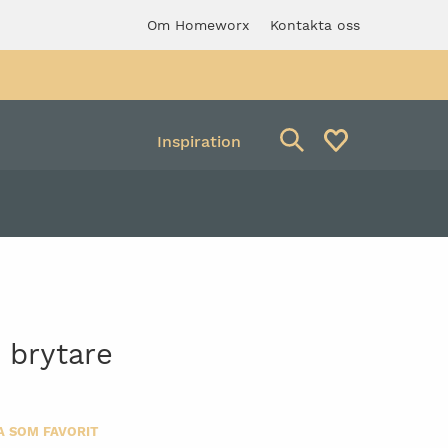
Om Homeworx
Kontakta oss
Inspiration
Avfallsbehållare
verkstadspall med
Säckhållare
ng
 brytare
A SOM FAVORIT