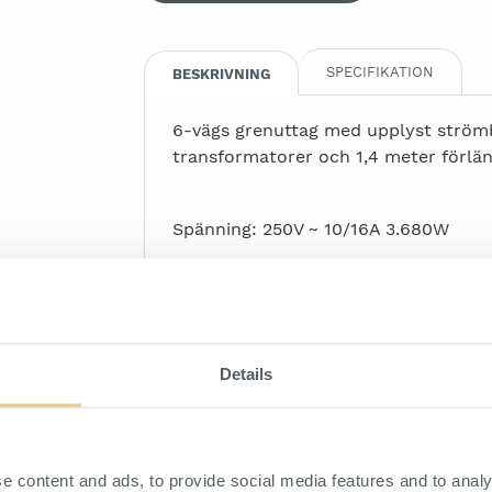
SPECIFIKATION
BESKRIVNING
6-vägs grenuttag med upplyst strömbr
transformatorer och 1,4 meter förlä
Spänning: 250V ~ 10/16A 3.680W
Kabeltyp: H05VV-F 3G1,5 1,4m
Details
e content and ads, to provide social media features and to analy