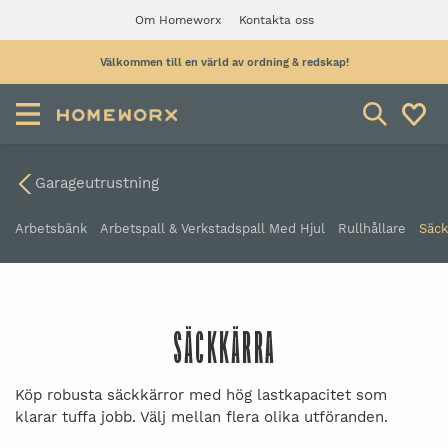
Om Homeworx
Kontakta oss
Välkommen till en värld av ordning & redskap!
Garageutrustning
Arbetsbänk
Arbetspall & Verkstadspall Med Hjul
Rullhållare
Säck
SÄCKKÄRRA
Köp robusta säckkärror med hög lastkapacitet som
klarar tuffa jobb. Välj mellan flera olika utföranden.