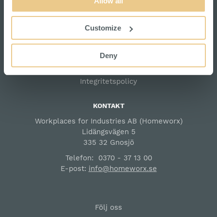
Allow all
SNABBLÄNKAR
Om Homeworx
Customize
Kontakta oss
Vanliga frågor
Deny
Säkerhet & Cookies
Integritetspolicy
KONTAKT
Workplaces for Industries AB (Homeworx)
Lidängsvägen 5
335 32 Gnosjö
Telefon:
0370 - 37 13 00
E-post:
info@homeworx.se
Följ oss