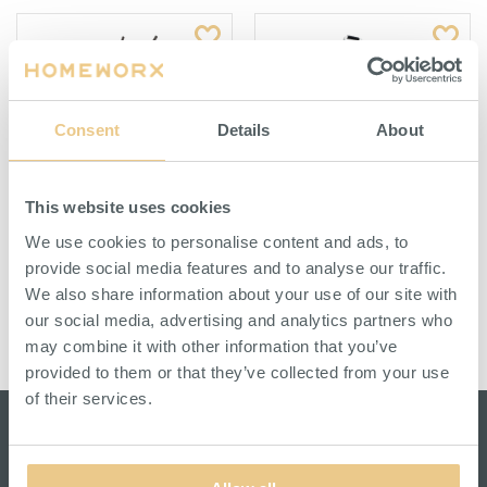
Consent
Details
About
This website uses cookies
Magasinskärra P4 250 kg
Bagagekärra Handy Flex 75
PFG
We use cookies to personalise content and ads, to
Svensktillverkad kärra från Hörby
En smidig och hopfällbar
Bruk, för last upp till 250 kg.
bagagevagn i aluminium från
provide social media features and to analyse our traffic.
Hörby Bruk.
We also share information about your use of our site with
our social media, advertising and analytics partners who
HITTA ÅTERFÖRSÄLJARE
HITTA ÅTERFÖRSÄLJARE
may combine it with other information that you’ve
provided to them or that they’ve collected from your use
of their services.