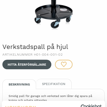
Verkstadspall på hjul
ARTIKELNUMMER H01-004-001-02
HITTA ÅTERFÖRSÄLJARE
SPECIFIKATION
BESKRIVNING
Smidig pall för garage och verkstad som låter dig spara på
knäna och arbeta sittandes.
Sittdynan är mjukt vadderad och höjden, 432 mm - 521 mm,