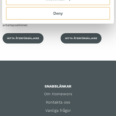
Montörsvagn
Verkstadspall med förvaring
Deny
Vikbar montörsvagn för bekväma
Pall på hjul med verktygsförvaring.
arbetspositioner.
HITTA ÅTERFÖRSÄLJARE
HITTA ÅTERFÖRSÄLJARE
SNABBLÄNKAR
Om Homeworx
Kontakta oss
Vanliga frågor