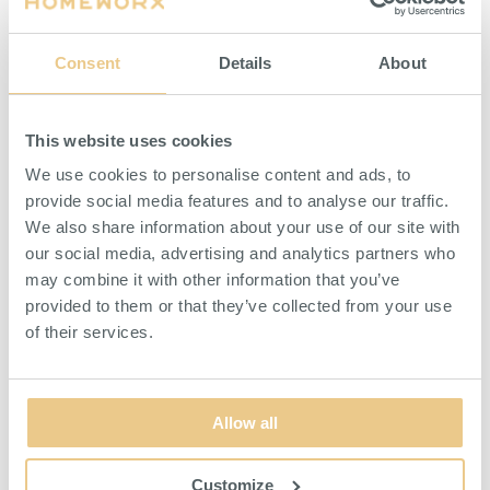
justeras enkelt med en spak till gasfjädern.
Ovanför de fem svängbara hjulen sitter en praktisk bricka för
Consent
Details
About
förvaring av skruv och verktyg.
Sittdynans mått är 257.2 x 38.1 mm.
Verkstadspallens max. vikt är 136 kg.
This website uses cookies
We use cookies to personalise content and ads, to
provide social media features and to analyse our traffic.
We also share information about your use of our site with
our social media, advertising and analytics partners who
may combine it with other information that you’ve
LIKNANDE PRODUKTER
provided to them or that they’ve collected from your use
of their services.
Allow all
Customize