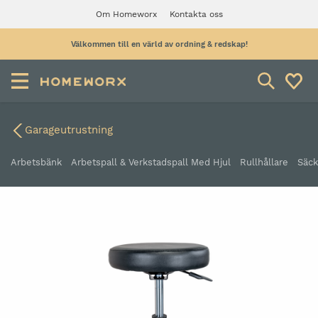
Om Homeworx
Kontakta oss
Välkommen till en värld av ordning & redskap!
Garageutrustning
Arbetsbänk
Arbetspall & Verkstadspall Med Hjul
Rullhållare
Säck