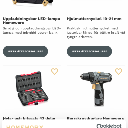
Uppladdningsbar LED-lampa
Hjulmutternyckel 19-21 mm
Homeworx
Smidig och uppladdningsbar LED-
Praktisk hjulmutternyckel med
lampa med inbyggd power bank.
justerbar längd för bättre kraft vid
tyngre arbeten.
HITTA ÅTERFÖRSÄLJARE
HITTA ÅTERFÖRSÄLJARE
Hyls- och bitssats 42 delar
Borrskruvdragare Homeworx
12V
Hylsor, bits och tillbehör för olika
Smidig borrskruvdragare inklusive