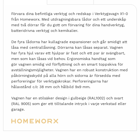
Förvara dina befintliga verktyg och redskap i Verktygsvagn X1-0
från Homeworx. Med utdragningsbara lådor och ett underskåp
med två dörrar får du gott om förvaring för dina handverktyg,
batteridrivna verktyg och kemikalier.
De fyra lådorna har kullagrade expansioner och går smidigt att
låsa med centrallåsning. Dörrarna kan låsas separat. Vagnen
har fyra hjul varav ett hjulpar är fast och ett par är svängbart,
men som kan låsas vid behov. Ergonomiska handtag som
gör vagnen smidig vid förflyttning och en smart toppskiva för
avställningsmöjligheter. Vagnen har en robust konstruktion med
påkörningsskydd på alla hörn och sidorna är försedda med
perforeringar för verktygskrokar. Perforeringarna har
hålavstånd c/c 38 mm och hålbild 9x9 mm.
Vagnen har en stilsäker design i gulbeige (RAL1002) och svart
(RAL 9005) som ger ett tilltalande intryck i varje verkstad eller
garage.