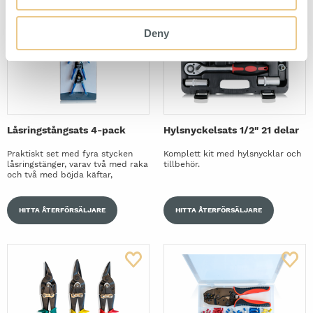
Deny
Låsringstångsats 4-pack
Hylsnyckelsats 1/2" 21 delar
Praktiskt set med fyra stycken
Komplett kit med hylsnycklar och
låsringstänger, varav två med raka
tillbehör.
och två med böjda käftar,
HITTA ÅTERFÖRSÄLJARE
HITTA ÅTERFÖRSÄLJARE