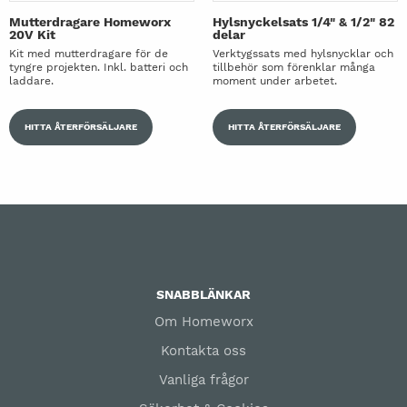
Mutterdragare Homeworx
Hylsnyckelsats 1/4" & 1/2" 82
20V Kit
delar
Kit med mutterdragare för de
Verktygssats med hylsnycklar och
tyngre projekten. Inkl. batteri och
tillbehör som förenklar många
laddare.
moment under arbetet.
HITTA ÅTERFÖRSÄLJARE
HITTA ÅTERFÖRSÄLJARE
SNABBLÄNKAR
Om Homeworx
Kontakta oss
Vanliga frågor