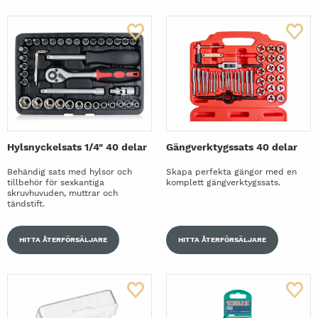
Hylsnyckelsats 1/4" 40 delar
Gängverktygssats 40 delar
Behändig sats med hylsor och
Skapa perfekta gängor med en
tillbehör för sexkantiga
komplett gängverktygssats.
skruvhuvuden, muttrar och
tändstift.
HITTA ÅTERFÖRSÄLJARE
HITTA ÅTERFÖRSÄLJARE