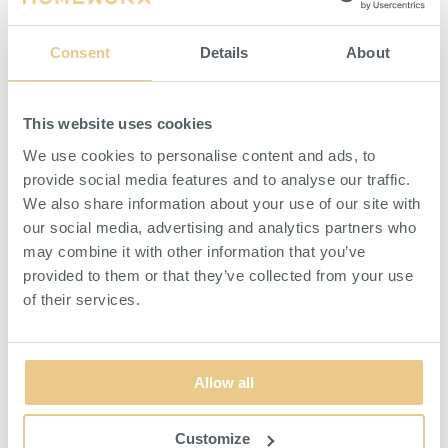
sorters skruvhuvuden och muttrar.
batteri och laddare.
Consent
Details
About
HITTA ÅTERFÖRSÄLJARE
HITTA ÅTERFÖRSÄLJARE
This website uses cookies
We use cookies to personalise content and ads, to
provide social media features and to analyse our traffic.
We also share information about your use of our site with
our social media, advertising and analytics partners who
may combine it with other information that you’ve
provided to them or that they’ve collected from your use
of their services.
Blocknyckelsats med ledad
Blocknyckelsats 13-pack
spärr 7-pack
Blocknycklar med ledad spärr i
Tretton färgkoordinerade nycklar i
praktiskt 7-pack.
praktiskt etui.
Allow all
HITTA ÅTERFÖRSÄLJARE
HITTA ÅTERFÖRSÄLJARE
Customize