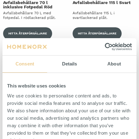
Avfallsbehållare 70 l
Avfallsbehållare 115 l Svart
inklusive Fotpedal Röd
Avfallsbehållare 70 L med
Avfallsbehållare 115 L i
fotpedal. I rödlackerad plåt.
svartlackerad plåt.
HITTA ÅTERFÖRSÄLJARE
HITTA ÅTERFÖRSÄLJARE
Consent
Details
About
This website uses cookies
We use cookies to personalise content and ads, to
provide social media features and to analyse our traffic.
Avfallsbehållare 30 l
Avfallsbehållare 70 l
We also share information about your use of our site with
inklusive Fotpedal Svart
inklusive Fotpedal Grå
Avfallsbehållare 30 L med
Avfallsbehållare 70 L med
our social media, advertising and analytics partners who
fotpedal. I svartlackerad plåt.
fotpedal. I grålackerad plåt.
may combine it with other information that you’ve
provided to them or that they’ve collected from your use
HITTA ÅTERFÖRSÄLJARE
HITTA ÅTERFÖRSÄLJARE