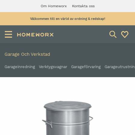
Om Homeworx
Kontakta oss
Välkommen till en värld av ordning & redskap!
Garage Och Verkstad
Garageinredning
Verktygsvagnar
Garageförvaring
Garageutrustnin