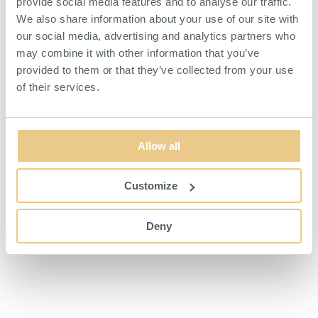
provide social media features and to analyse our traffic.
We also share information about your use of our site with
our social media, advertising and analytics partners who
Dessa produkter ingår i paketet
may combine it with other information that you’ve
Väggskena 1800 mm Svart
provided to them or that they’ve collected from your use
of their services.
Bärlist 1900 mm Svart
Plåthyllplan Perforerat 600x400 mm Svart
Allow all
Hyllkonsoler Vinklingsbara 400 mm Svart
Customize
Hatthylla 600 mm 2 Fack Svart
Deny
Stövelupphängningslist 600 mm Svart
Skohylla inklusive Dropplåt 600 mm Svart
Hyllplan Perforerad inklusive Klädstång 900 mm
Svart