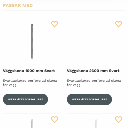
PASSAR MED
Klädkroklist 900 mm 6 Krokar Svart
Plåthyllplan Perforerat 900x300 mm Svart
Hyllkonsoler Vinklingsbara 300 mm Svart
Skohylla inklusive Dropplåt 900 mm Svart
Väggskena 1000 mm Svart
Väggskena 2600 mm Svart
Svartlackerad perforerad skena
Svartlackerad perforerad skena
för vägg.
för vägg.
HITTA ÅTERFÖRSÄLJARE
HITTA ÅTERFÖRSÄLJARE