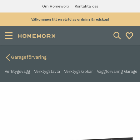
Om Homeworx
Kontakta oss
Välkommen till en värld av ordning & redskap!
Garageförvaring
Verktygsvägg
Verktygstavla
Verktygskrokar
Väggförvaring Garage