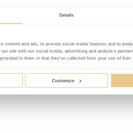
Details
e content and ads, to provide social media features and to analy
rforerad inklusive Klädstång
Hyllplan 900x300x25 mm Vit
 our site with our social media, advertising and analytics partn
ädstång för krok eller galge.
Hyllplan i vit melamin för väg
 provided to them or that they’ve collected from your use of their
FÖRSÄLJARE
HITTA ÅTERFÖRSÄLJARE
Customize