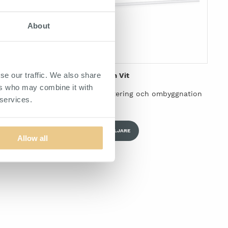
About
se our traffic. We also share
Bärlist 2800 mm Vit
ers who may combine it with
gsystem.
Bärlist för montering och ombyggnation
 services.
av väggsystem.
HITTA ÅTERFÖRSÄLJARE
Allow all