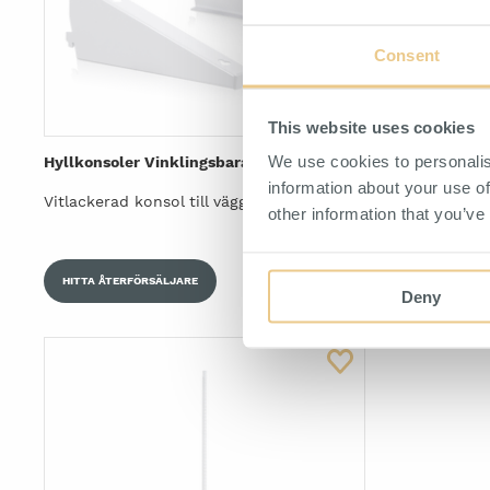
Consent
This website uses cookies
We use cookies to personalis
Hyllkonsoler Vinklingsbara 300 mm Vit
Hyllplan Pe
900 mm Vit
information about your use of
Vitlackerad konsol till vägghängd hylla.
Hylla med kl
other information that you’ve
HITTA ÅTERFÖRSÄLJARE
HITTA ÅTER
Deny