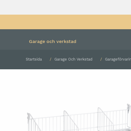
Garage och verkstad
Startsida
Garage Och Verkstad
Garageförvari
Färdiga kombinationer
Verktygsvagn med verk
Underskåp och hurtsar
Verktygsvagn utan verk
Överskåp
Rullvagn
Högskåp
Bänkskiva
Verktygspanel
Belysning