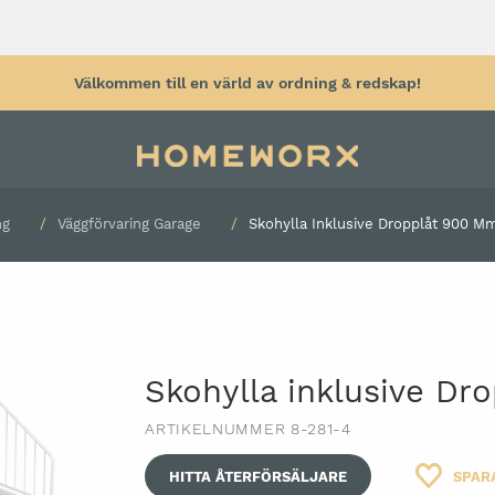
Välkommen till en värld av ordning & redskap!
ng
Väggförvaring Garage
Skohylla Inklusive Dropplåt 900 Mm
tyg
Verktygsvägg
Arbetsbänk
Arbetspall & 
tyg
Verktygstavla
hjul
Verktygskrokar
Arbetsbelysni
Väggförvaring garage
Skohylla inklusive Dr
Rullhållare
Plåtskåp
Säckkärra
ARTIKELNUMMER 8-281-4
Sortimentskåp
Kabelvinda
Förvaringslådor för verktyg
HITTA ÅTERFÖRSÄLJARE
SPAR
Grenuttag