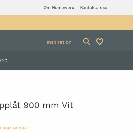
Om Homeworx
Kontakta oss
Inspiration
 Vit
Avfallsbehållare
verkstadspall med
Säckhållare
ng
opplåt 900 mm Vit
A SOM FAVORIT