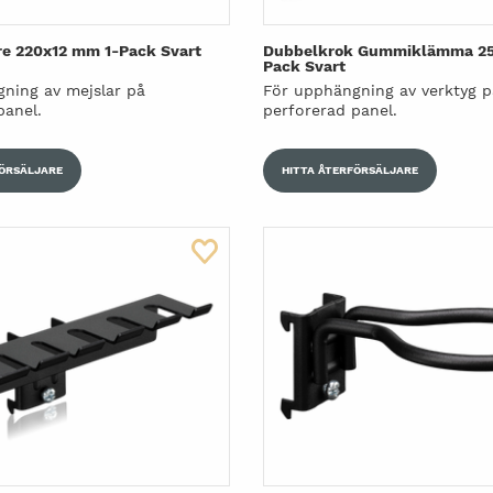
re 220x12 mm 1-Pack Svart
Dubbelkrok Gummiklämma 2
Pack Svart
ning av mejslar på
För upphängning av verktyg p
panel.
perforerad panel.
FÖRSÄLJARE
HITTA ÅTERFÖRSÄLJARE