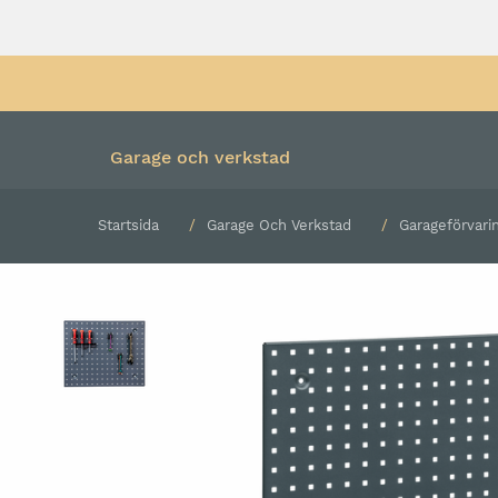
Garage och verkstad
Startsida
Garage Och Verkstad
Garageförvari
Färdiga kombinationer
Verktygsvagn med verk
Underskåp och hurtsar
Verktygsvagn utan verk
Överskåp
Rullvagn
Högskåp
Bänkskiva
Verktygspanel
Belysning