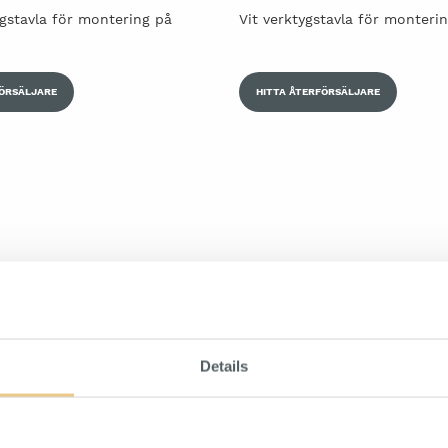
ygstavla för montering på
Vit verktygstavla för monteri
FÖRSÄLJARE
HITTA ÅTERFÖRSÄLJARE
Details