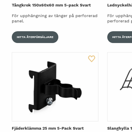
Tångkrok 150x60x60 mm 5-pack Svart
Lednyckelhå
För upphängning av tänger på perforerad
För upphäng
panel.
perforerad 
HITTA ÅTERFÖRSÄLJARE
HITTA ÅTER
Fjäderklämma 25 mm 5-Pack Svart
Slanghylla 