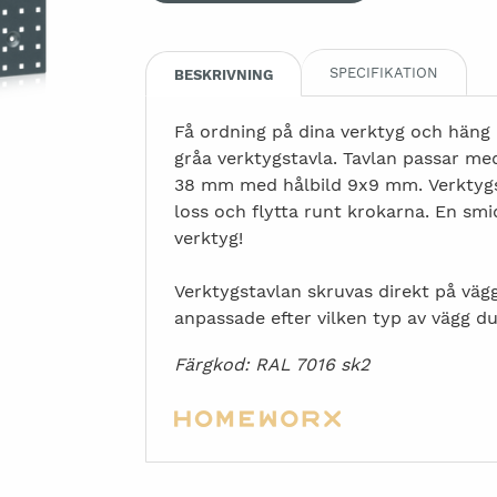
SPECIFIKATION
BESKRIVNING
Få ordning på dina verktyg och häng 
gråa verktygstavla. Tavlan passar me
38 mm med hålbild 9x9 mm. Verktygsta
loss och flytta runt krokarna. En smi
verktyg!
Verktygstavlan skruvas direkt på vä
anpassade efter vilken typ av vägg d
Färgkod: RAL 7016 sk2