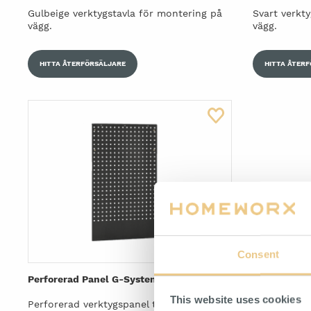
Gulbeige verktygstavla för montering på
Svart verkt
vägg.
vägg.
HITTA ÅTERFÖRSÄLJARE
HITTA ÅTER
Consent
Perforerad Panel G-System
This website uses cookies
Perforerad verktygspanel till Homeworx