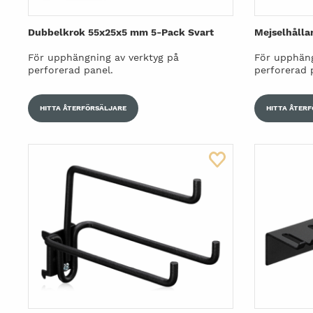
Dubbelkrok 55x25x5 mm 5-Pack Svart
Mejselhålla
För upphängning av verktyg på
För upphäng
perforerad panel.
perforerad 
HITTA ÅTERFÖRSÄLJARE
HITTA ÅTER