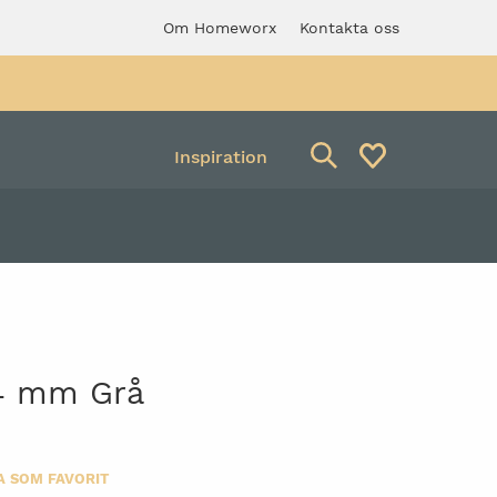
Om Homeworx
Kontakta oss
Inspiration
Avfallsbehållare
verkstadspall med
Säckhållare
ng
94 mm Grå
A SOM FAVORIT