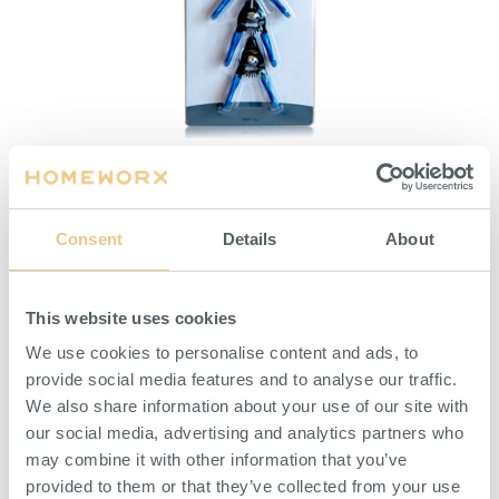
Låsringstångsats 4-pack
Consent
Details
About
ARTIKELNUMMER H03-002-002-07
HITTA ÅTERFÖRSÄLJARE
This website uses cookies
We use cookies to personalise content and ads, to
provide social media features and to analyse our traffic.
SPECIFIKATION
BESKRIVNING
We also share information about your use of our site with
our social media, advertising and analytics partners who
Sats med fyra stycken låsringstänger, 75 mm långa.
may combine it with other information that you’ve
Två av tängerna har raka käftar och de resterande två
har böjda käftar, 45 grader.
provided to them or that they’ve collected from your use