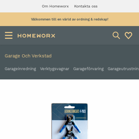
Om Homeworx
Kontakta oss
Välkommen till en värld av ordning & redskap!
Garage Och Verkstad
Garageinredning
Verktygsvagnar
Garageförvaring
Garageutrustnin