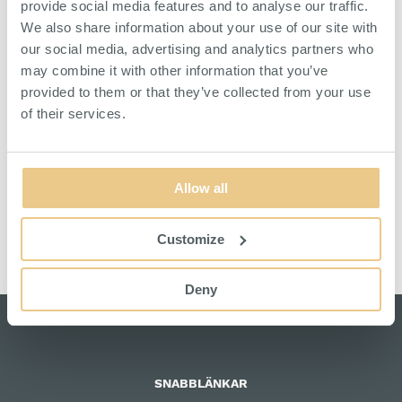
provide social media features and to analyse our traffic.
We also share information about your use of our site with
Slang Rubtech för trycklyft är 10 meter lång, har lång livslängd,
our social media, advertising and analytics partners who
hög flexibilitet och är vattenresistent. Den är även
motståndskraftig mot nötning och slitage. Koppling ingår.
may combine it with other information that you’ve
provided to them or that they’ve collected from your use
Slangmaterial: SBR (100% PUR)
of their services.
Färg: Svart/grå
Working pressure: 16 bar (at 23°C)
Allow all
Burst pressure: 60 bar (at 23°C)
Temperature range: -30°C ~ + 70˚C
Customize
Deny
SNABBLÄNKAR