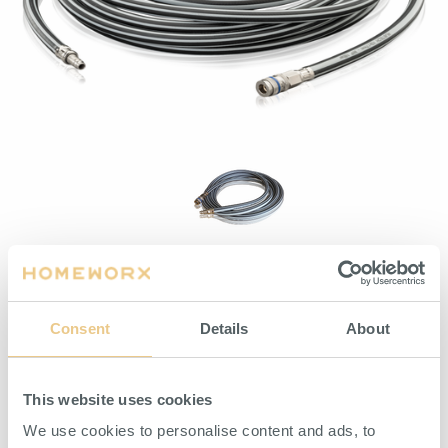
Slang Rubtech
ARTIKELNUMMER H03-001-008-13
Consent
Details
About
HITTA ÅTERFÖRSÄLJARE
This website uses cookies
We use cookies to personalise content and ads, to
SPECIFIKATION
BESKRIVNING