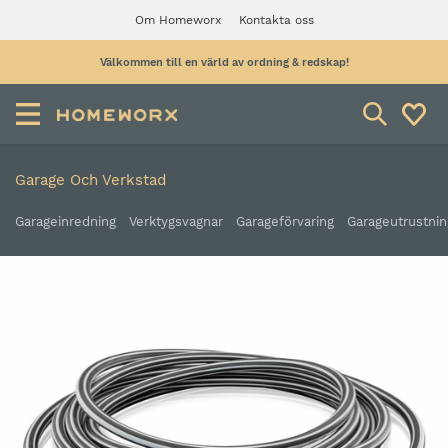
Om Homeworx
Kontakta oss
Välkommen till en värld av ordning & redskap!
Garage Och Verkstad
Garageinredning
Verktygsvagnar
Garageförvaring
Garageutrustnin