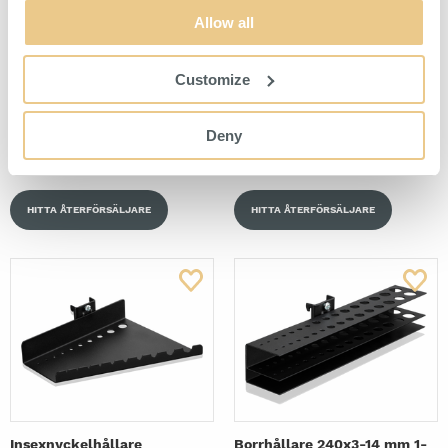
Allow all
Customize
Kopp 22x90 mm 1-Pack Svart
Dokumentklämma 60 mm 5-
Pack Svart
Deny
För upphängning på perforerad
För upphängning av verktyg på
panel.
perforerad panel.
HITTA ÅTERFÖRSÄLJARE
HITTA ÅTERFÖRSÄLJARE
Insexnyckelhållare
Borrhållare 240x3-14 mm 1-