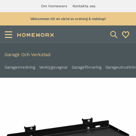
Om Homeworx
Kontakta oss
Välkommen till en värld av ordning & redskap!
Garage Och Verkstad
Garageinredning
Verktygsvagnar
Garageförvaring
Garageutrustnin