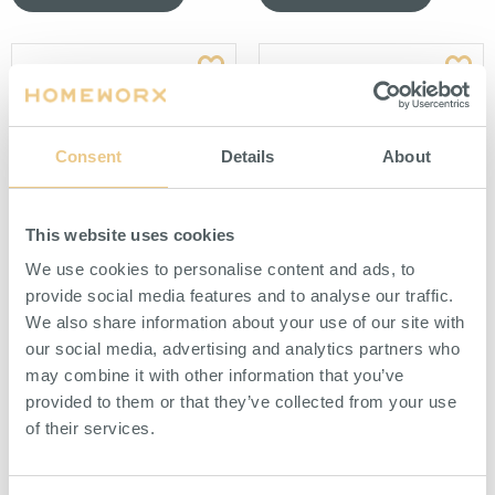
Consent
Details
About
This website uses cookies
Slanghylla 160x125 mm 1-
Ringnyckelhållare 555 mm 1-
Pack Svart
Pack Svart
We use cookies to personalise content and ads, to
För upphängning av slang på
För upphängning av ringnycklar på
provide social media features and to analyse our traffic.
perforerad panel.
perforerad panel.
We also share information about your use of our site with
our social media, advertising and analytics partners who
HITTA ÅTERFÖRSÄLJARE
HITTA ÅTERFÖRSÄLJARE
may combine it with other information that you’ve
provided to them or that they’ve collected from your use
of their services.