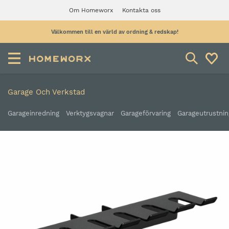
Om Homeworx
Kontakta oss
Välkommen till en värld av ordning & redskap!
Garage Och Verkstad
Garageinredning
Verktygsvagnar
Garageförvaring
Garageutrustnin