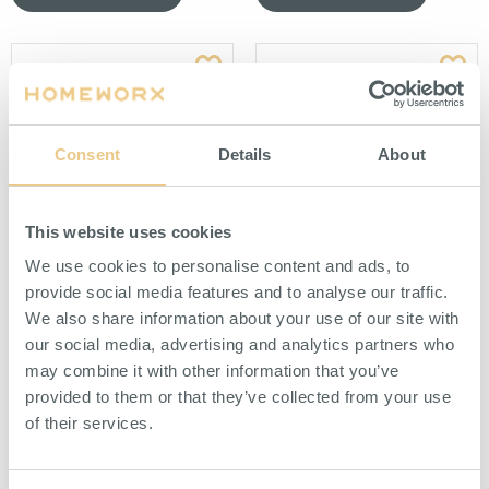
Consent
Details
About
This website uses cookies
Hyllplan 350x120 mm 1-Pack
Ringnyckelhållare 555 mm 1-
Svart
Pack Svart
We use cookies to personalise content and ads, to
För upphängning på perforerad
För upphängning av ringnycklar på
provide social media features and to analyse our traffic.
panel.
perforerad panel.
We also share information about your use of our site with
our social media, advertising and analytics partners who
HITTA ÅTERFÖRSÄLJARE
HITTA ÅTERFÖRSÄLJARE
may combine it with other information that you’ve
provided to them or that they’ve collected from your use
of their services.