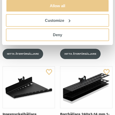
Allow all
Customize
Kopp 22x90 mm 1-Pack Svart
Dokumentklämma 60 mm 5-
Pack Svart
Deny
För upphängning på perforerad
För upphängning av verktyg på
panel.
perforerad panel.
HITTA ÅTERFÖRSÄLJARE
HITTA ÅTERFÖRSÄLJARE
Insexnyckelhållare
Borrhållare 240x3-14 mm 1-