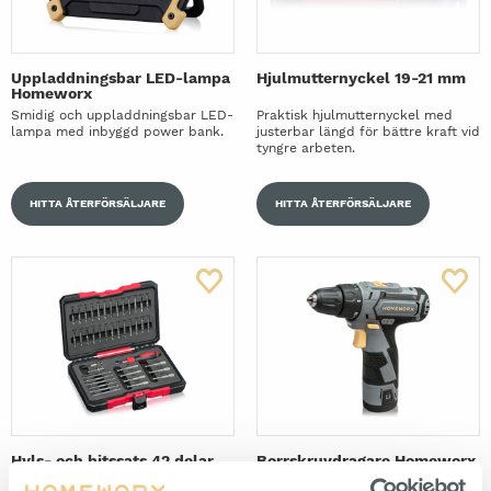
Uppladdningsbar LED-lampa
Hjulmutternyckel 19-21 mm
Homeworx
Smidig och uppladdningsbar LED-
Praktisk hjulmutternyckel med
lampa med inbyggd power bank.
justerbar längd för bättre kraft vid
tyngre arbeten.
HITTA ÅTERFÖRSÄLJARE
HITTA ÅTERFÖRSÄLJARE
Hyls- och bitssats 42 delar
Borrskruvdragare Homeworx
12V