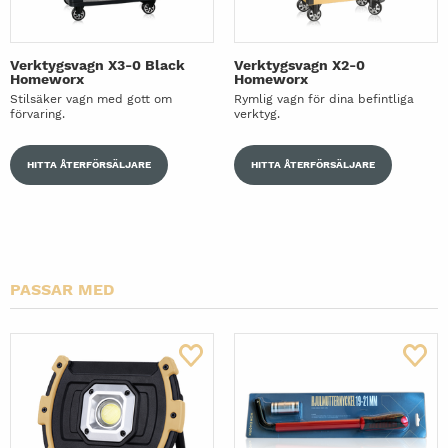
Verktygsvagn X3-0 Black
Verktygsvagn X2-0
Homeworx
Homeworx
Stilsäker vagn med gott om
Rymlig vagn för dina befintliga
förvaring.
verktyg.
HITTA ÅTERFÖRSÄLJARE
HITTA ÅTERFÖRSÄLJARE
PASSAR MED