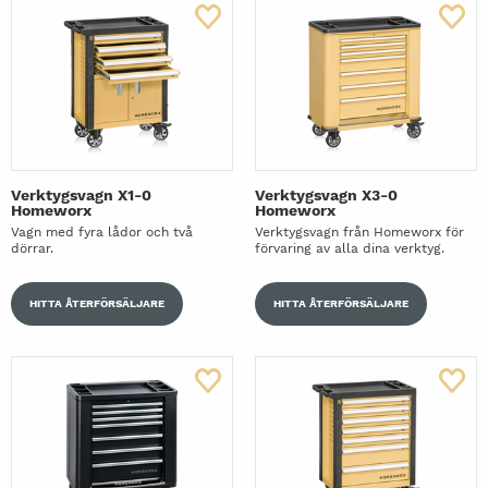
Verktygsvagn X1-0
Verktygsvagn X3-0
Homeworx
Homeworx
Vagn med fyra lådor och två
Verktygsvagn från Homeworx för
dörrar.
förvaring av alla dina verktyg.
HITTA ÅTERFÖRSÄLJARE
HITTA ÅTERFÖRSÄLJARE