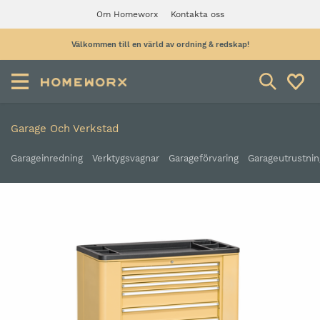
Om Homeworx
Kontakta oss
Välkommen till en värld av ordning & redskap!
Garage Och Verkstad
Garageinredning
Verktygsvagnar
Garageförvaring
Garageutrustnin