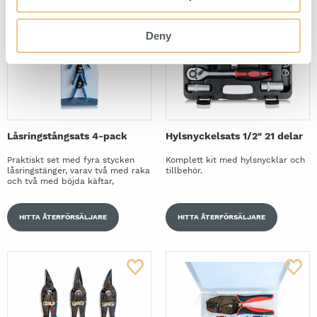
Deny
Låsringstångsats 4-pack
Hylsnyckelsats 1/2" 21 delar
Praktiskt set med fyra stycken
Komplett kit med hylsnycklar och
låsringstänger, varav två med raka
tillbehör.
och två med böjda käftar,
HITTA ÅTERFÖRSÄLJARE
HITTA ÅTERFÖRSÄLJARE