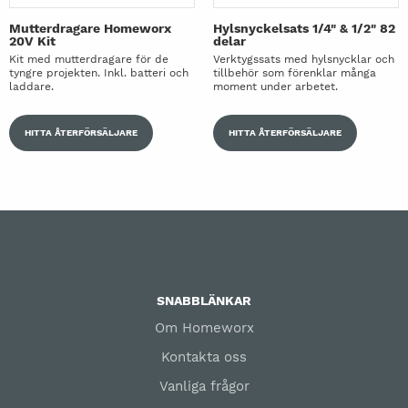
Mutterdragare Homeworx
Hylsnyckelsats 1/4" & 1/2" 82
20V Kit
delar
Kit med mutterdragare för de
Verktygssats med hylsnycklar och
tyngre projekten. Inkl. batteri och
tillbehör som förenklar många
laddare.
moment under arbetet.
HITTA ÅTERFÖRSÄLJARE
HITTA ÅTERFÖRSÄLJARE
SNABBLÄNKAR
Om Homeworx
Kontakta oss
Vanliga frågor