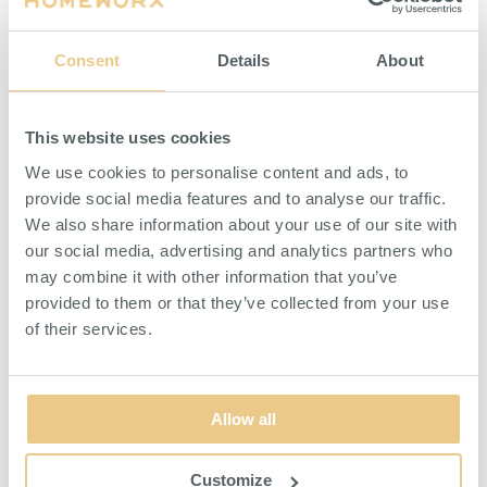
Hylsor, bits och tillbehör för olika
Smidig borrskruvdragare inklusive
sorters skruvhuvuden och muttrar.
batteri och laddare.
Consent
Details
About
HITTA ÅTERFÖRSÄLJARE
HITTA ÅTERFÖRSÄLJARE
This website uses cookies
We use cookies to personalise content and ads, to
provide social media features and to analyse our traffic.
We also share information about your use of our site with
our social media, advertising and analytics partners who
may combine it with other information that you’ve
provided to them or that they’ve collected from your use
of their services.
Blocknyckelsats med ledad
Blocknyckelsats 13-pack
spärr 7-pack
Blocknycklar med ledad spärr i
Tretton färgkoordinerade nycklar i
praktiskt 7-pack.
praktiskt etui.
Allow all
HITTA ÅTERFÖRSÄLJARE
HITTA ÅTERFÖRSÄLJARE
Customize