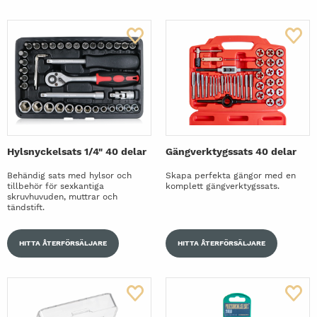
Hylsnyckelsats 1/4" 40 delar
Gängverktygssats 40 delar
Behändig sats med hylsor och
Skapa perfekta gängor med en
tillbehör för sexkantiga
komplett gängverktygssats.
skruvhuvuden, muttrar och
tändstift.
HITTA ÅTERFÖRSÄLJARE
HITTA ÅTERFÖRSÄLJARE