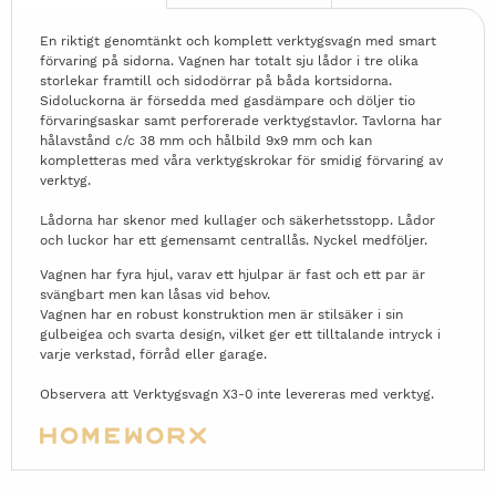
En riktigt genomtänkt och komplett verktygsvagn med smart
förvaring på sidorna. Vagnen har totalt sju lådor i tre olika
storlekar framtill och sidodörrar på båda kortsidorna.
Sidoluckorna är försedda med gasdämpare och döljer tio
förvaringsaskar samt perforerade verktygstavlor. Tavlorna har
hålavstånd c/c 38 mm och hålbild 9x9 mm och kan
kompletteras med våra verktygskrokar för smidig förvaring av
verktyg.
Lådorna har skenor med kullager och säkerhetsstopp. Lådor
och luckor har ett gemensamt centrallås. Nyckel medföljer.
Vagnen har fyra hjul, varav ett hjulpar är fast och ett par är
svängbart men kan låsas vid behov.
Vagnen har en robust konstruktion men är stilsäker i sin
gulbeigea och svarta design, vilket ger ett tilltalande intryck i
varje verkstad, förråd eller garage.
Observera att Verktygsvagn X3-0 inte levereras med verktyg.